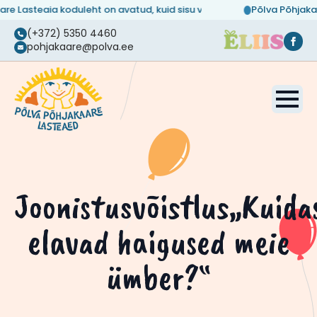
e Lasteaia koduleht on avatud, kuid sisu veel täiendamisel...
Põlva Põhjakaar
(+372) 5350 4460
pohjakaare@polva.ee
Joonistusvõistlus„Kuida
elavad haigused meie
ümber?“