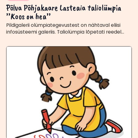
Põlva Põhjakaare Lasteaia taliolümpia
’’Koos on hea’’
Pildigalerii olümpiategevustest on nähtaval eliisi
infosüsteemi galeriis. Taliolümpia lõpetati reedel…