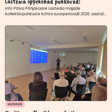
Lasteaia õppekohad puhkavad:
Info Põlva Põhjakaare Lasteaia majade
kollektiivpuhkuste kohta suveperioodil 2026. aastal:…
UUDISED