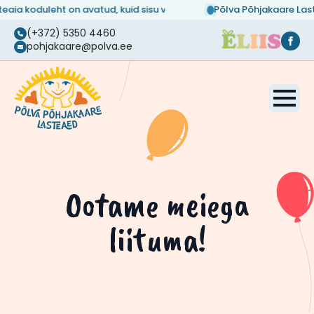
koduleht on avatud, kuid sisu veel täiendamisel...
Põlva Põhjakaare Lasteaia 
(+372) 5350 4460
pohjakaare@polva.ee
Ootame meiega
liituma!