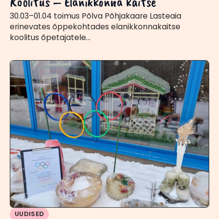
Koolitus – Elanikkonna kaitse
30.03–01.04 toimus Põlva Põhjakaare Lasteaia
erinevates õppekohtades elanikkonnakaitse
koolitus õpetajatele…
UUDISED