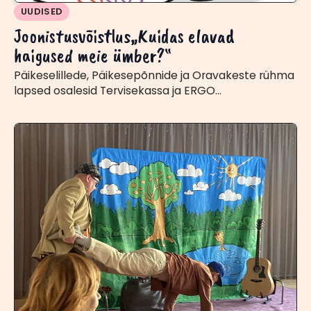
UUDISED
Joonistusvõistlus„Kuidas elavad
haigused meie ümber?“
Päikeselillede, Päikesepõnnide ja Oravakeste rühma
lapsed osalesid Tervisekassa ja ERGO…