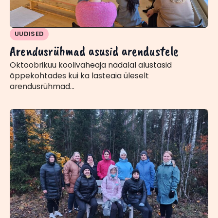
UUDISED
Arendusrühmad asusid arendustele
Oktoobrikuu koolivaheaja nädalal alustasid
õppekohtades kui ka lasteaia üleselt
arendusrühmad…