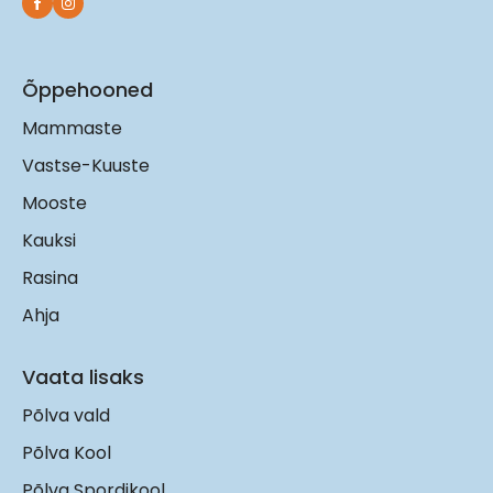
Õppehooned
Mammaste
Vastse-Kuuste
Mooste
Kauksi
Rasina
Ahja
Vaata lisaks
Põlva vald
Põlva Kool
Põlva Spordikool